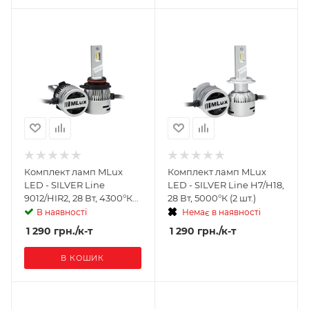
Комплект ламп MLux
Комплект ламп MLux
LED - SILVER Line
LED - SILVER Line H7/H18,
9012/HIR2, 28 Вт, 4300°К
28 Вт, 5000°К (2 шт.)
(2 шт.)
В наявності
Немає в наявності
1 290
грн.
/к-т
1 290
грн.
/к-т
В КОШИК