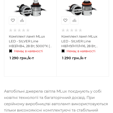
Комплект ламп MLux
Комплект ламп MLux
LED - SILVER Line
LED - SILVER Line
HB3/HB4, 28 Вт, 5000°К (2
H8/H9/H11/H16, 28 Вт,
шт.)
4300°К (2 шт.)
Немає в наявності
Немає в наявності
1 290
грн.
/к-т
1 290
грн.
/к-т
Автобільні джерела світла MLux поєднують у собі
новітні технології та багаторічний досвід. При
серійному виробництві автоламп використовуються
тільки високоякісні комплектуючі та стабільний