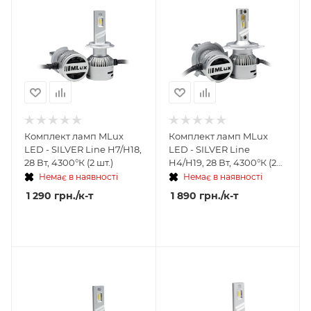
Комплект ламп MLux
Комплект ламп MLux
LED - SILVER Line H7/H18,
LED - SILVER Line
28 Вт, 4300°К (2 шт.)
H4/H19, 28 Вт, 4300°К (2
шт.)
Немає в наявності
Немає в наявності
1 290
грн.
/к-т
1 890
грн.
/к-т