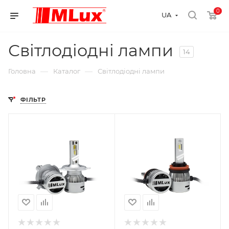
0
UA
Світлодіодні лампи
14
—
—
Головна
Каталог
Світлодіодні лампи
ФІЛЬТР