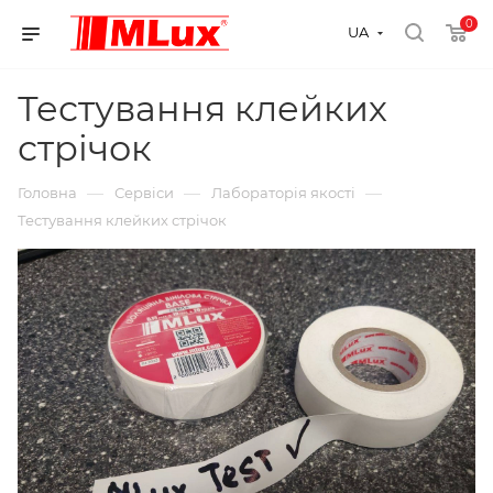
0
UA
Тестування клейких
стрічок
—
—
—
Головна
Сервіси
Лабораторія якості
Тестування клейких стрічок