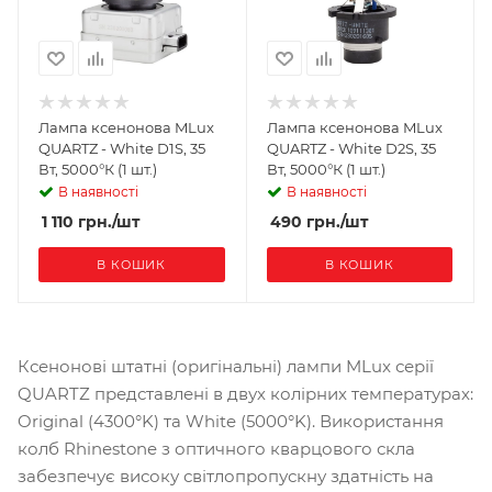
Лампа ксенонова MLux
Лампа ксенонова MLux
QUARTZ - White D1S, 35
QUARTZ - White D2S, 35
Вт, 5000°К (1 шт.)
Вт, 5000°К (1 шт.)
В наявності
В наявності
1 110
грн.
/шт
490
грн.
/шт
В КОШИК
В КОШИК
Ксенонові штатні (оригінальні) лампи MLux серії
QUARTZ представлені в двух колірних температурах:
Original (4300°K) та White (5000°K). Використання
колб Rhinestone з оптичного кварцового скла
забезпечує високу світлопропускну здатність на