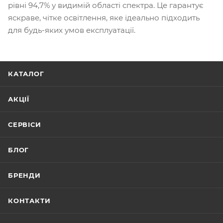
рівні 94,7% у видимій області спектра. Це гарантує
яскраве, чітке освітлення, яке ідеально підходить
для будь-яких умов експлуатації.
КАТАЛОГ
АКЦІЇ
СЕРВІСИ
БЛОГ
БРЕНДИ
КОНТАКТИ