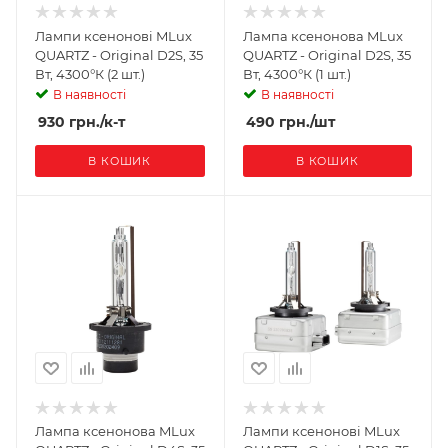
Лампи ксенонові MLux
Лампа ксенонова MLux
QUARTZ - Original D2S, 35
QUARTZ - Original D2S, 35
Вт, 4300°К (2 шт.)
Вт, 4300°К (1 шт.)
В наявності
В наявності
930
грн.
/к-т
490
грн.
/шт
В КОШИК
В КОШИК
Лампа ксенонова MLux
Лампи ксенонові MLux