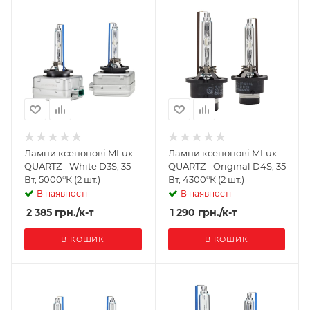
Лампи ксенонові MLux
Лампи ксенонові MLux
QUARTZ - White D3S, 35
QUARTZ - Original D4S, 35
Вт, 5000°К (2 шт.)
Вт, 4300°К (2 шт.)
В наявності
В наявності
2 385
грн.
/к-т
1 290
грн.
/к-т
В КОШИК
В КОШИК