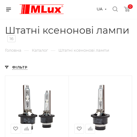
0
UA
Штатні ксенонові лампи
16
—
—
Головна
Каталог
Штатні ксенонові лампи
ФІЛЬТР