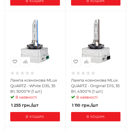
В КОШИК
В КОШИК
Лампа ксенонова MLux
Лампа ксенонова MLux
QUARTZ - White D3S, 35
QUARTZ - Original D1S, 35
Вт, 5000°К (1 шт.)
Вт, 4300°К (1 шт.)
В наявності
В наявності
1 255
грн.
/шт
1 110
грн.
/шт
В КОШИК
В КОШИК