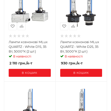
Лампи ксенонові MLux
Лампи ксенонові MLux
QUARTZ - White D1S, 35
QUARTZ - White D2S, 35
Вт, 5000°К (2 шт.)
Вт, 5000°К (2 шт.)
В наявності
В наявності
2 110
грн.
/к-т
930
грн.
/к-т
В КОШИК
В КОШИК