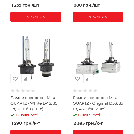
1 255
грн.
/шт
680
грн.
/шт
В КОШИК
В КОШИК
Лампи ксенонові MLux
Лампи ксенонові MLux
QUARTZ - White D4S, 35
QUARTZ - Original D3S, 35
Вт, 5000°К (2 шт.)
Вт, 4300°К (2 шт.)
В наявності
В наявності
1 290
грн.
/к-т
2 385
грн.
/к-т