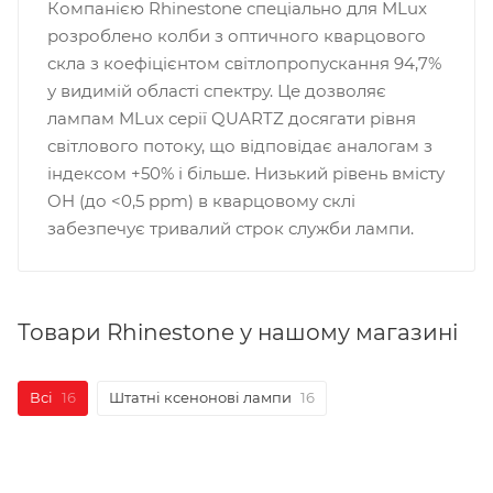
Компанією Rhinestone спеціально для MLux
розроблено колби з оптичного кварцового
скла з коефіцієнтом світлопропускання 94,7%
у видимій області спектру. Це дозволяє
лампам MLux серії QUARTZ досягати рівня
світлового потоку, що відповідає аналогам з
індексом +50% і більше. Низький рівень вмісту
OH (до <0,5 ppm) в кварцовому склі
забезпечує тривалий строк служби лампи.
Товари Rhinestone у нашому магазині
Всі
16
Штатні ксенонові лампи
16