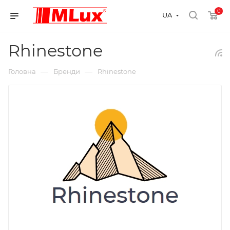
0
UA
Rhinestone
—
—
Головна
Бренди
Rhinestone