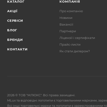
КАТАЛОГ
КОМПАНІЯ
АКЦІЇ
Про компанію
Новини
СЕРВІСИ
Вакансії
БЛОГ
Партнери
Ліцензії і сертифікати
БРЕНДИ
Прайс-листи
КОНТАКТИ
Як стати дилером?
2026 © ТОВ "МЛЮКС". Всі права захищені.
MLux та відповідні логотипи є торговельними марками, зареє
Всі інші торговельні марки та логотипи є зареєстрованими 