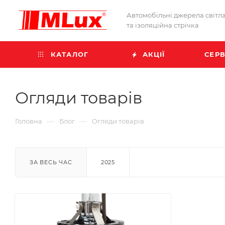
Автомобільні джерела світл
та ізоляційна стрічка
КАТАЛОГ
АКЦІЇ
СЕРВ
Огляди товарів
—
—
Головна
Блог
Огляди товарів
ЗА ВЕСЬ ЧАС
2025