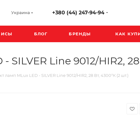
+380 (44) 247-94-94
Украина
ВИСЫ
БЛОГ
БРЕНДЫ
КАК КУП
SILVER Line 9012/HIR2, 28 В
т ламп MLux LED - SILVER Line 9012/HIR2, 28 Вт, 4300°К (2 шт.)