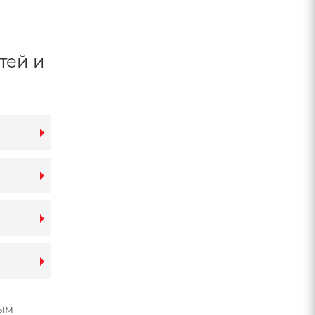
тей и
вым