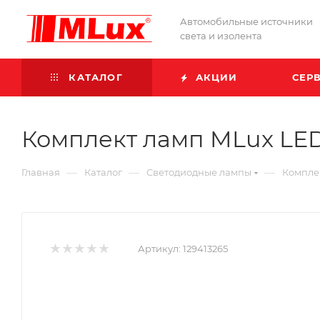
Автомобильные источники
света и изолента
КАТАЛОГ
АКЦИИ
СЕР
Комплект ламп MLux LED - 
—
—
—
Главная
Каталог
Светодиодные лампы
Комплек
Артикул:
129413265