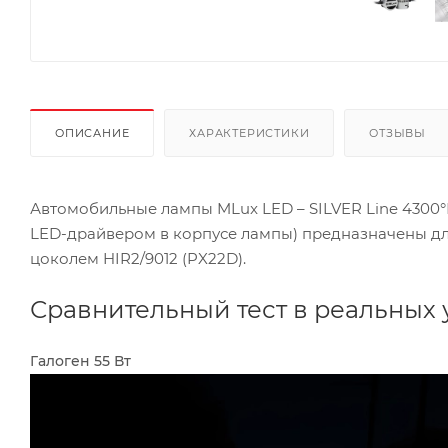
ОПИСАНИЕ
ХАРАКТЕРИСТИКИ
ОТЗЫВЫ
Автомобильные лампы MLux LED – SILVER Line 4300°К
LED-драйвером в корпусе лампы) предназначены дл
цоколем HIR2/9012 (PX22D).
Сравнительный тест в реальных 
Галоген 55 Вт