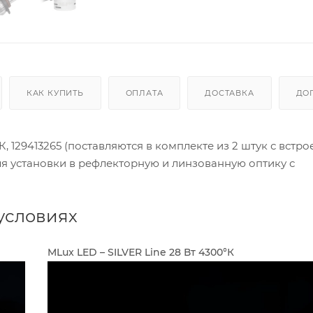
КАК КУПИТЬ
ОПЛАТА
ДОСТАВКА
ДО
, 129413265 (поставляются в комплекте из 2 штук с встр
я установки в рефлекторную и линзованную оптику с
условиях
MLux LED – SILVER Line 28 Вт 4300°К