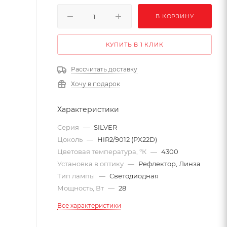
В КОРЗИНУ
КУПИТЬ В 1 КЛИК
Рассчитать доставку
Хочу в подарок
Характеристики
Серия
—
SILVER
Цоколь
—
HIR2/9012 (PX22D)
Цветовая температура, °К
—
4300
Установка в оптику
—
Рефлектор, Линза
Тип лампы
—
Светодиодная
Мощность, Вт
—
28
Все характеристики