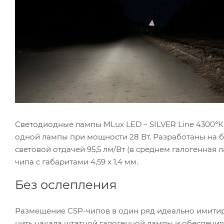
Светодиодные лампы MLux LED – SILVER Line 4300°К
одной лампы при мощности 28 Вт. Разработаны на б
световой отдачей 95,5 лм/Вт (в среднем галогенная 
чипа с габаритами 4,59 х 1,4 мм.
Без ослепления
Размещение CSP-чипов в один ряд идеально имити
нить накала штатной галогенной лампы и обеспечив