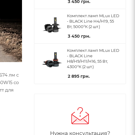
3 450
грн.
Комплект ламп MLux LED
- BLACK Line H4/H19, 55
Вт, 5000°К (2 шт.)
3 450
грн.
Комплект ламп MLux LED
- BLACK Line
H8/H9/H11/H16, 55 Вт,
4300°К (2 шт.)
674 лм с
2 895
грн.
60W15 со
тт для
Нужна консультация?