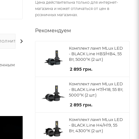
Цена действительна только для интернет-
магазина и может отличаться от цен в
розничных магазинах.
Рекомендуем
ПОЛНИТЕЛЬНО
Комплект ламп MLux LED
- BLACK Line HB3/HB4, 55
Вт, 5000°К (2 шт.)
оенным
2 895
грн.
Комплект ламп MLux LED
- BLACK Line H7/H18, 55 Вт,
5000°К (2 шт.)
2 895
грн.
Комплект ламп MLux LED
- BLACK Line H4/H19, 55
Вт, 4300°К (2 шт.)