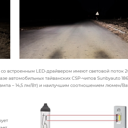
 со встроенным LED-драйвером имеют световой поток 2
азе автомобильных тайванских CSP-чипов Sunbyauto 18
лампа – 14,5 лм/Вт) и наилучшим соотношением люмен/Ва
рует
ает